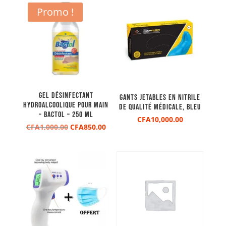
Promo !
Gel Désinfectant
Gants jetables en nitrile
hydroalcoolique Pour Main
de qualité médicale, bleu
– Bactol – 250 mL
CFA
10,000.00
Le
Le
CFA
1,000.00
CFA
850.00
prix
prix
initial
actuel
était :
est :
CFA1,000.00.
CFA850.00.