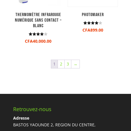
Thermomètre Infrarouge
PhotoMaker
Numérique Sans Contact –
Blanc
Note
CFA
899.00
4.00
sur 5
Note
CFA
40,000.00
4.00
sur 5
1
2
3
→
Retrouvez-nous
Adresse
BASTOS YAOUNDE 2, REGION DU CENTRE,