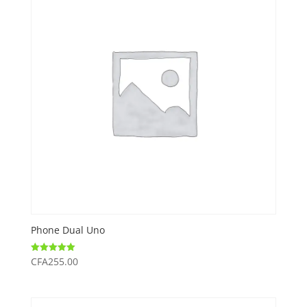
Phone Dual Uno
CFA
255.00
Note
5.00
sur 5