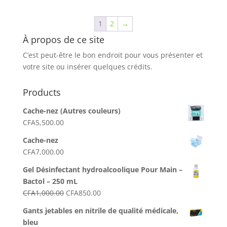
1
2
→
À propos de ce site
C’est peut-être le bon endroit pour vous présenter et
votre site ou insérer quelques crédits.
Products
Cache-nez (Autres couleurs)
CFA
5,500.00
Cache-nez
CFA
7,000.00
Gel Désinfectant hydroalcoolique Pour Main –
Bactol – 250 mL
Le
Le
CFA
1,000.00
CFA
850.00
prix
prix
Gants jetables en nitrile de qualité médicale,
initial
actuel
bleu