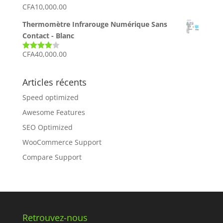
était :
est :
CFA
10,000.00
CFA1,000.00.
CFA850.00.
Thermomètre Infrarouge Numérique Sans
Contact - Blanc
CFA
40,000.00
Note
4.00
sur 5
Articles récents
Speed optimized
Awesome Features
SEO Optimized
WooCommerce Support
Compare Support
Retrouvez-nous