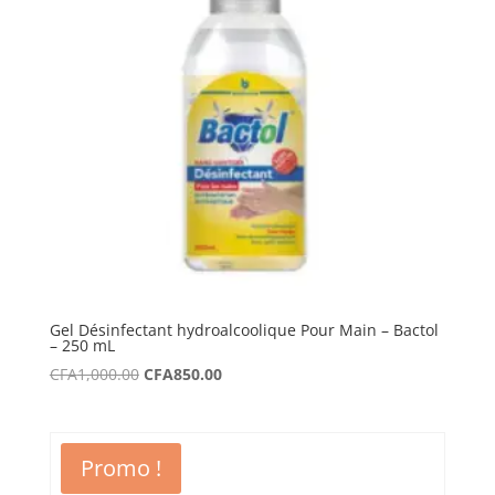
Gel Désinfectant hydroalcoolique Pour Main – Bactol
– 250 mL
Le
Le
CFA
1,000.00
CFA
850.00
prix
prix
initial
actuel
était :
est :
Promo !
CFA1,000.00.
CFA850.00.