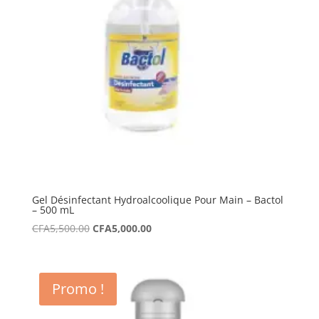
Gel Désinfectant Hydroalcoolique Pour Main – Bactol
– 500 mL
Le
Le
CFA
5,500.00
CFA
5,000.00
prix
prix
initial
actuel
était :
est :
Promo !
CFA5,500.00.
CFA5,000.00.